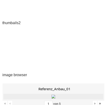
thumbails2
image browser
Referenz_Anbau_01
«
‹
›
»
von
5