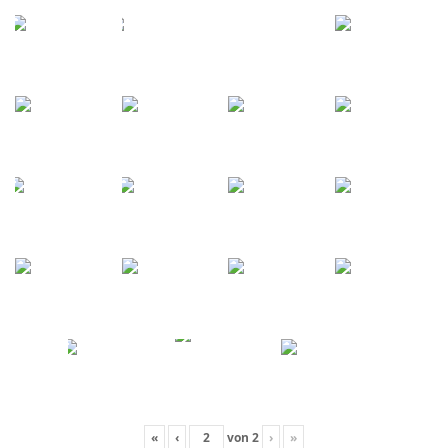
«
‹
von
2
›
»