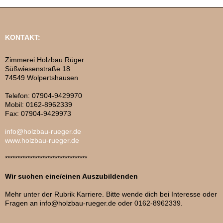
KONTAKT:
Zimmerei Holzbau Rüger
Süßwiesenstraße 18
74549 Wolpertshausen
Telefon: 07904-9429970
Mobil: 0162-8962339
Fax: 07904-9429973
info@holzbau-rueger.de
www.holzbau-rueger.de
*********************************
Wir suchen eine/einen Auszubildenden
Mehr unter der Rubrik Karriere. Bitte wende dich bei Interesse oder
Fragen an info@holzbau-rueger.de oder 0162-8962339.