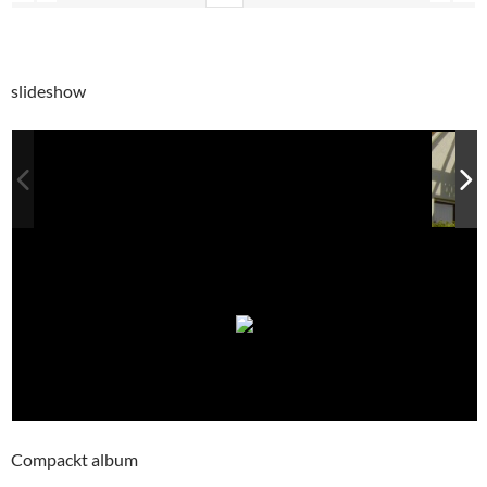
slideshow
Compackt album