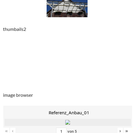
thumbails2
image browser
Referenz_Anbau_01
«
‹
›
»
von
5