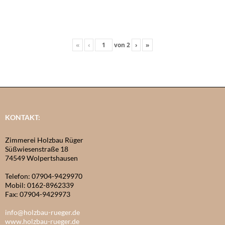
«
‹
von
2
›
»
KONTAKT:
Zimmerei Holzbau Rüger
Süßwiesenstraße 18
74549 Wolpertshausen
Telefon: 07904-9429970
Mobil: 0162-8962339
Fax: 07904-9429973
info@holzbau-rueger.de
www.holzbau-rueger.de