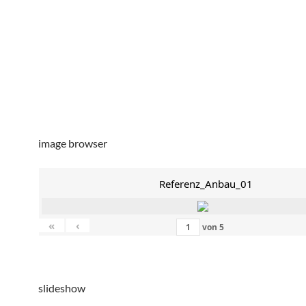
image browser
Referenz_Anbau_01
«
‹
von
5
slideshow