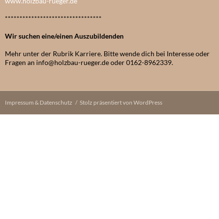
www.holzbau-rueger.de
*********************************
Wir suchen eine/einen Auszubildenden
Mehr unter der Rubrik Karriere. Bitte wende dich bei Interesse oder
Fragen an info@holzbau-rueger.de oder 0162-8962339.
Impressum & Datenschutz
Stolz präsentiert von WordPress