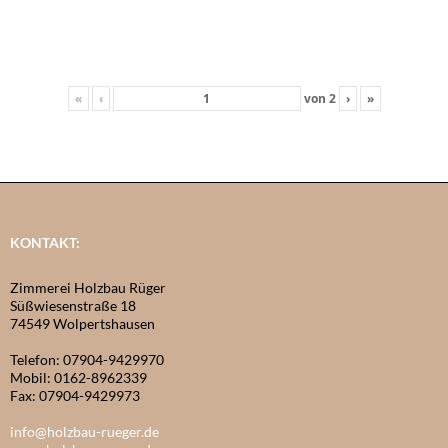
«
‹
von
2
›
»
KONTAKT:
Zimmerei Holzbau Rüger
Süßwiesenstraße 18
74549 Wolpertshausen
Telefon: 07904-9429970
Mobil: 0162-8962339
Fax: 07904-9429973
info@holzbau-rueger.de