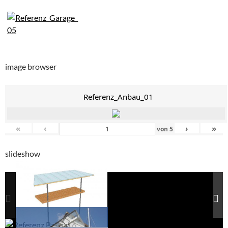
image browser
Referenz_Anbau_01
«
‹
›
»
von
5
slideshow