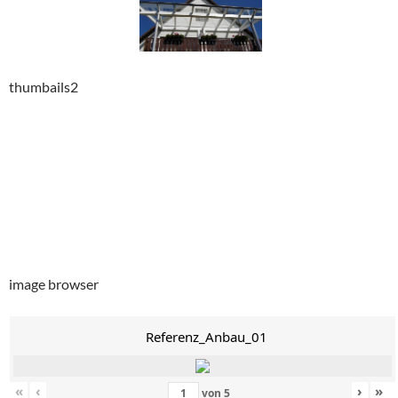
thumbails2
image browser
Referenz_Anbau_01
«
‹
›
»
von
5