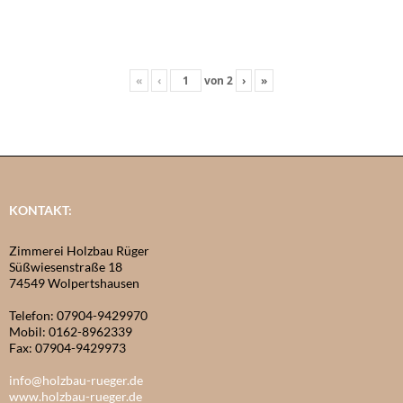
«
‹
von
2
›
»
KONTAKT:
Zimmerei Holzbau Rüger
Süßwiesenstraße 18
74549 Wolpertshausen
Telefon: 07904-9429970
Mobil: 0162-8962339
Fax: 07904-9429973
info@holzbau-rueger.de
www.holzbau-rueger.de