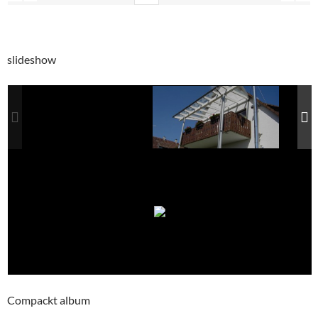
slideshow
Compackt album