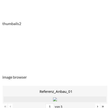
thumbails2
image browser
Referenz_Anbau_01
«
‹
›
»
von
5