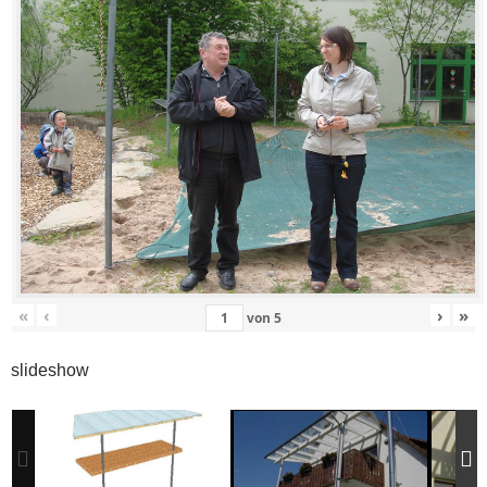
«
‹
›
»
von
5
slideshow