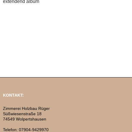
extendend album
KONTAKT:
Zimmerei Holzbau Rüger
Süßwiesenstraße 18
74549 Wolpertshausen
Telefon: 07904-9429970