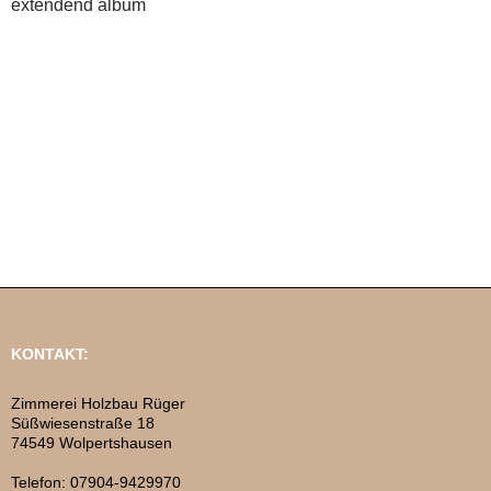
extendend album
KONTAKT:
Zimmerei Holzbau Rüger
Süßwiesenstraße 18
74549 Wolpertshausen
Telefon: 07904-9429970