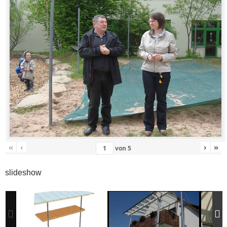
«
‹
›
»
von
5
slideshow