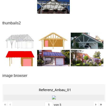
thumbails2
image browser
Referenz_Anbau_01
«
‹
›
»
von
5