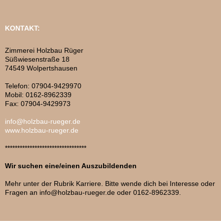
KONTAKT:
Zimmerei Holzbau Rüger
Süßwiesenstraße 18
74549 Wolpertshausen
Telefon: 07904-9429970
Mobil: 0162-8962339
Fax: 07904-9429973
info@holzbau-rueger.de
www.holzbau-rueger.de
*********************************
Wir suchen eine/einen Auszubildenden
Mehr unter der Rubrik Karriere. Bitte wende dich bei Interesse oder
Fragen an info@holzbau-rueger.de oder 0162-8962339.