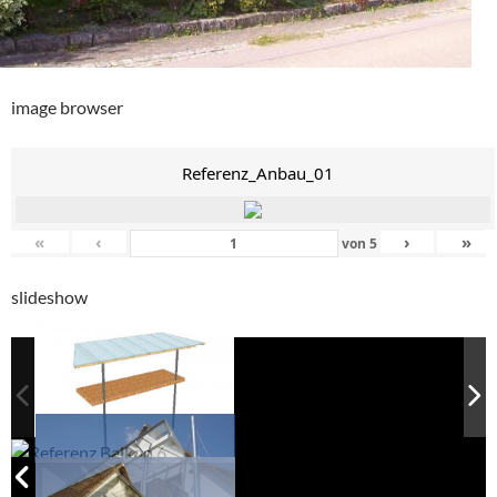
image browser
Referenz_Anbau_01
«
‹
›
»
von
5
slideshow