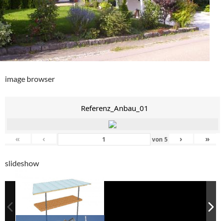
image browser
Referenz_Anbau_01
«
‹
›
»
von
5
slideshow