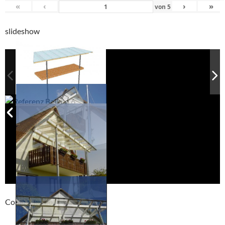
«
‹
›
»
von
5
slideshow
Compackt album