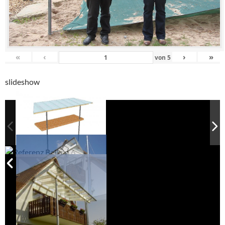
«
‹
›
»
von
5
slideshow