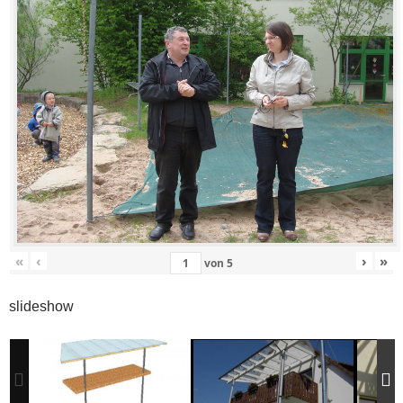
«
‹
›
»
von
5
slideshow