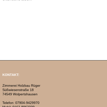
KONTAKT:
Zimmerei Holzbau Rüger
Süßwiesenstraße 18
74549 Wolpertshausen
Telefon: 07904-9429970