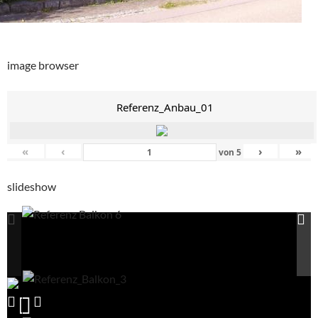
image browser
Referenz_Anbau_01
«
‹
›
»
von
5
slideshow