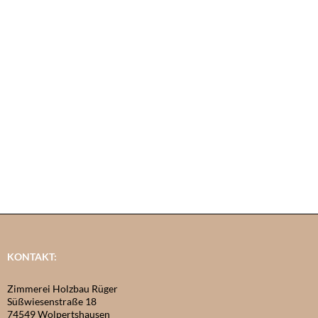
KONTAKT:
Zimmerei Holzbau Rüger
Süßwiesenstraße 18
74549 Wolpertshausen