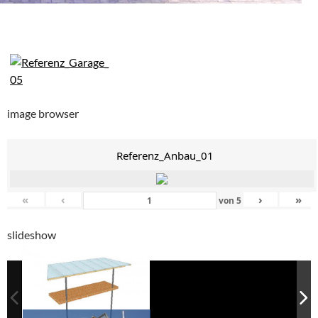
image browser
Referenz_Anbau_01
«
‹
›
»
von
5
slideshow