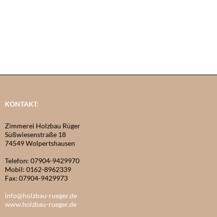
KONTAKT:
Zimmerei Holzbau Rüger
Süßwiesenstraße 18
74549 Wolpertshausen
Telefon: 07904-9429970
Mobil: 0162-8962339
Fax: 07904-9429973
info@holzbau-rueger.de
www.holzbau-rueger.de