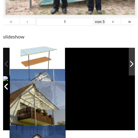
«
‹
›
»
von
5
slideshow