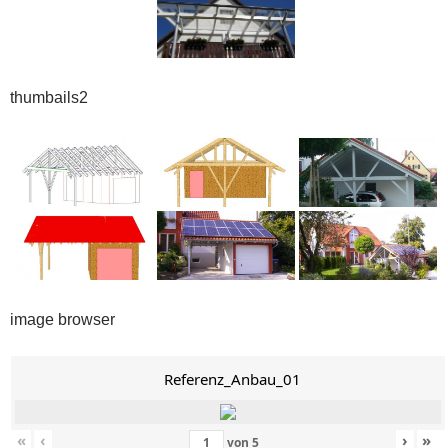
thumbails2
image browser
Referenz_Anbau_01
«
‹
›
»
von
5