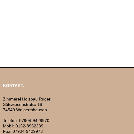
KONTAKT:
Zimmerei Holzbau Rüger
Süßwiesenstraße 18
74549 Wolpertshausen
Telefon: 07904-9429970
Mobil: 0162-8962339
Fax: 07904-9429973