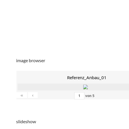
image browser
Referenz_Anbau_01
«
‹
von
5
slideshow