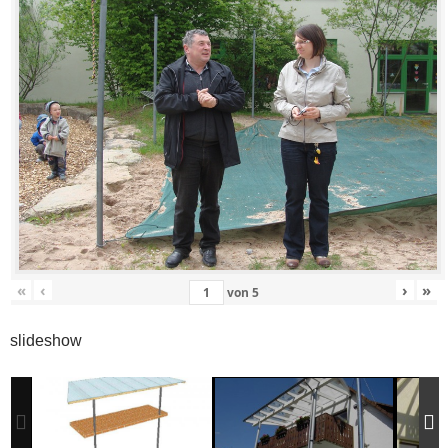
«
‹
›
»
von
5
slideshow