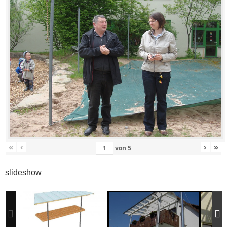
«
‹
›
»
von
5
slideshow