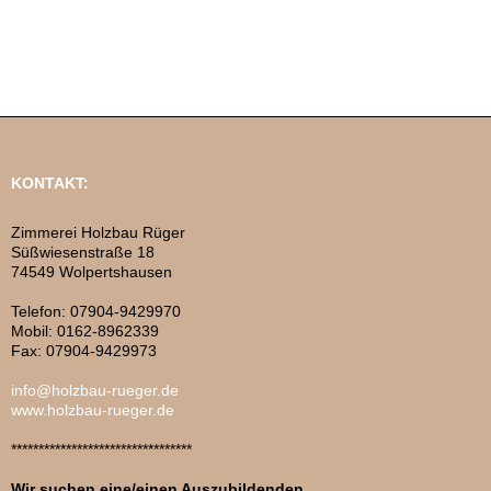
KONTAKT:
Zimmerei Holzbau Rüger
Süßwiesenstraße 18
74549 Wolpertshausen
Telefon: 07904-9429970
Mobil: 0162-8962339
Fax: 07904-9429973
info@holzbau-rueger.de
www.holzbau-rueger.de
*********************************
Wir suchen eine/einen Auszubildenden