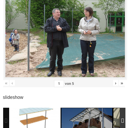
«
‹
›
»
von
5
slideshow