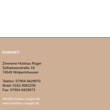
KONTAKT:
Zimmerei Holzbau Rüger
Süßwiesenstraße 18
74549 Wolpertshausen
Telefon: 07904-9429970
Mobil: 0162-8962339
Fax: 07904-9429973
info@holzbau-rueger.de
www.holzbau-rueger.de