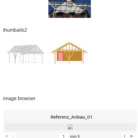
thumbails2
image browser
Referenz_Anbau_01
«
‹
›
»
von
5