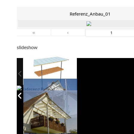
Referenz_Anbau_01
«
‹
slideshow