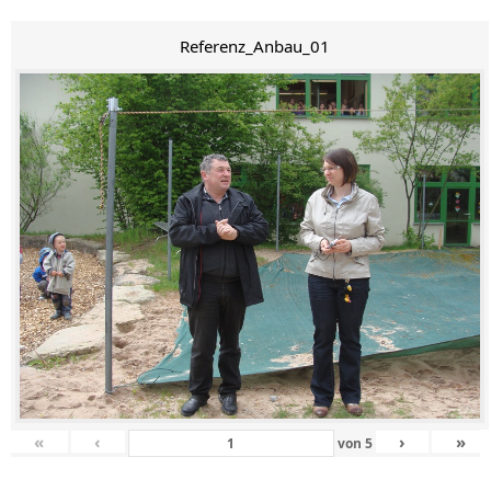
Referenz_Anbau_01
«
‹
›
»
von
5