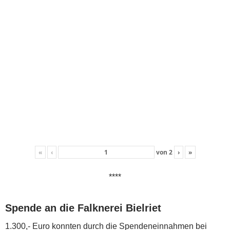
«
‹
von
2
›
»
****
Spende an die Falknerei Bielriet
1.300,- Euro konnten durch die Spendeneinnahmen bei