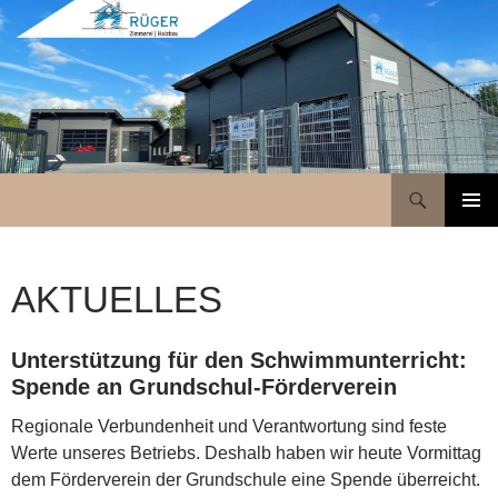
Suchen
www.holzbau-rueger.de
ZUM
PRIMÄR
INHALT
MENÜ
SPRINGEN
AKTUELLES
Unterstützung für den Schwimmunterricht:
Spende an Grundschul-Förderverein
Regionale Verbundenheit und Verantwortung sind feste
Werte unseres Betriebs. Deshalb haben wir heute Vormittag
dem Förderverein der Grundschule eine Spende überreicht.