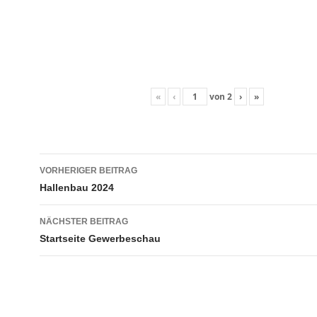
«
‹
von
2
›
»
Beitrags-
VORHERIGER BEITRAG
Navigation
Hallenbau 2024
NÄCHSTER BEITRAG
Startseite Gewerbeschau