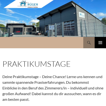
Suchen
www.holzbau-rueger.de
ZUM
PRIMÄR
INHALT
MENÜ
SPRINGEN
PRAKTIKUMSTAGE
Deine Praktikumstage – Deine Chance! Lerne uns kennen und
sammle spannende Praxiserfahrungen. Du bekommst
Einblicke in den Beruf des Zimmerers/in – individuell und ohne
großen Aufwand! Dabei kannst du dir aussuchen, wann es dir
am besten passt.