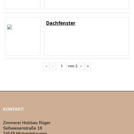
Dachfenster
«
‹
von
2
›
»
KONTAKT:
Zimmerei Holzbau Rüger
Süßwiesenstraße 18
74549 Wolpertshausen