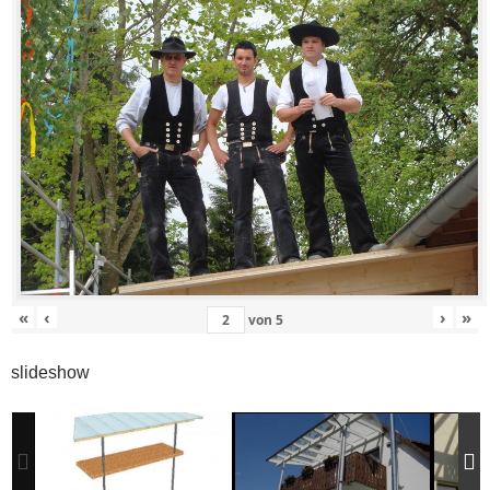
«
‹
›
»
von
5
slideshow