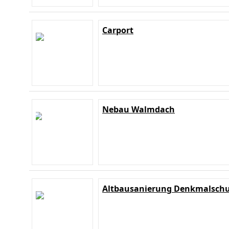
Carport
Nebau Walmdach
Altbausanierung Denkmalschu