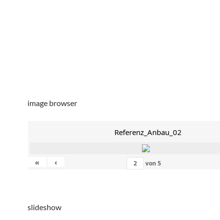
image browser
Referenz_Anbau_02
«
‹
von
5
slideshow