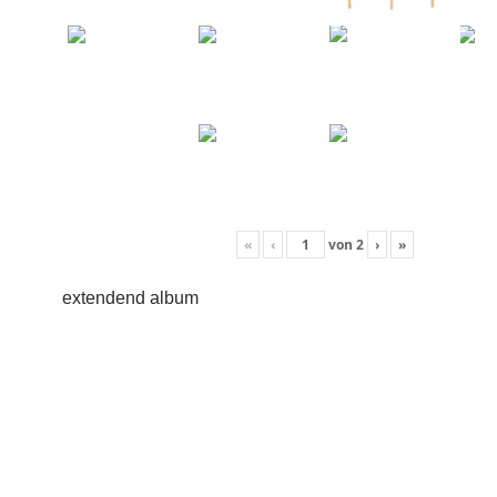
«
‹
von
2
›
»
extendend album