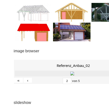
image browser
Referenz_Anbau_02
«
‹
von
5
slideshow