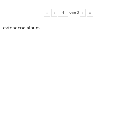
«
‹
von
2
›
»
extendend album