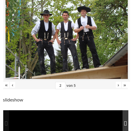
«
‹
›
»
von
5
slideshow