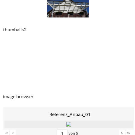
thumbails2
image browser
Referenz_Anbau_01
«
‹
›
»
von
5