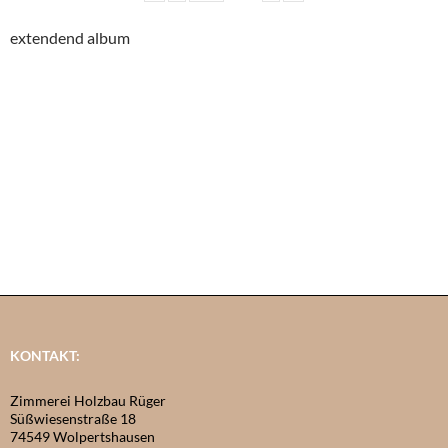
extendend album
KONTAKT:
Zimmerei Holzbau Rüger
Süßwiesenstraße 18
74549 Wolpertshausen