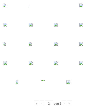
«
‹
von
2
›
»