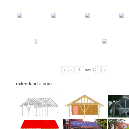
«
‹
von
2
›
»
extendend album