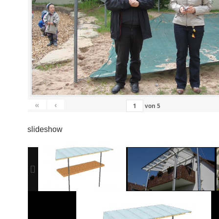
«
‹
von
5
slideshow