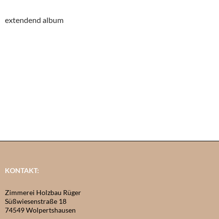
extendend album
KONTAKT:
Zimmerei Holzbau Rüger
Süßwiesenstraße 18
74549 Wolpertshausen