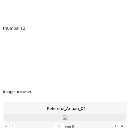
thumbails2
image browser
Referenz_Anbau_01
«
‹
›
»
von
5