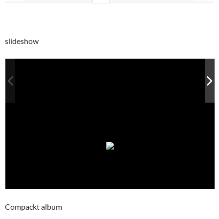
slideshow
Compackt album