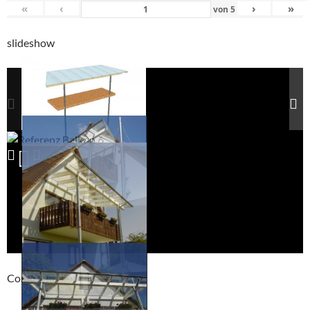
«
‹
›
»
von
5
slideshow
Compackt album