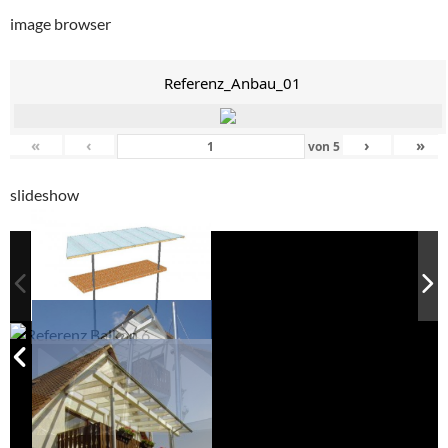
image browser
Referenz_Anbau_01
«
‹
›
»
von
5
slideshow