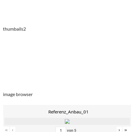
thumbails2
image browser
Referenz_Anbau_01
«
‹
›
»
von
5