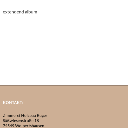
extendend album
KONTAKT:
Zimmerei Holzbau Rüger
Süßwiesenstraße 18
74549 Wolpertshausen