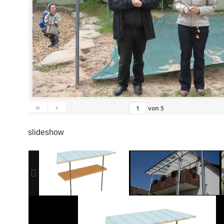
«
‹
von
5
slideshow