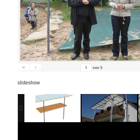
«
‹
von
5
slideshow