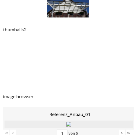
thumbails2
image browser
Referenz_Anbau_01
«
‹
›
»
von
5