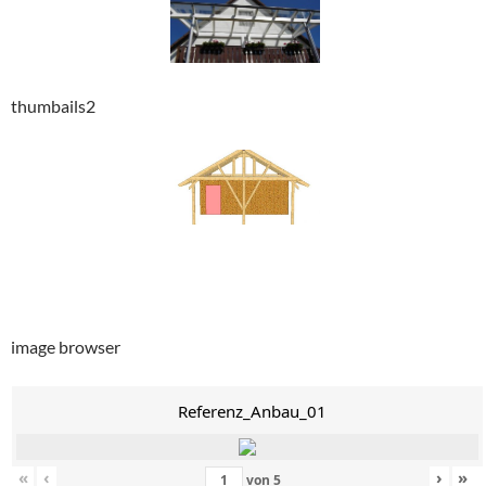
thumbails2
image browser
Referenz_Anbau_01
«
‹
›
»
von
5