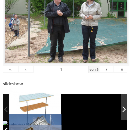
«
‹
›
»
von
5
slideshow