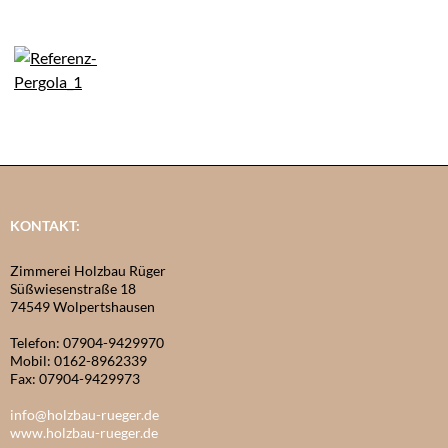
KONTAKT:
Zimmerei Holzbau Rüger
Süßwiesenstraße 18
74549 Wolpertshausen
Telefon: 07904-9429970
Mobil: 0162-8962339
Fax: 07904-9429973
info@holzbau-rueger.de
www.holzbau-rueger.de