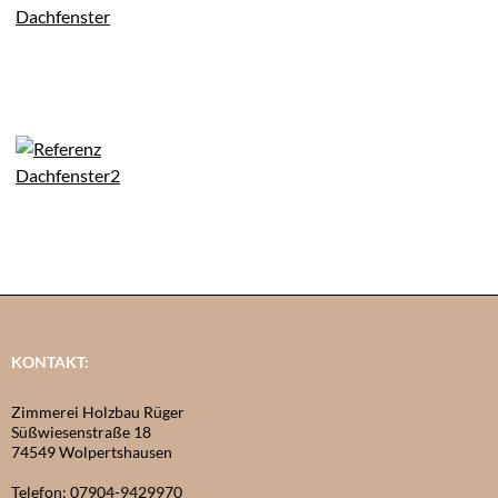
KONTAKT:
Zimmerei Holzbau Rüger
Süßwiesenstraße 18
74549 Wolpertshausen
Telefon: 07904-9429970