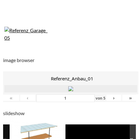
image browser
Referenz_Anbau_01
«
‹
›
»
von
5
slideshow