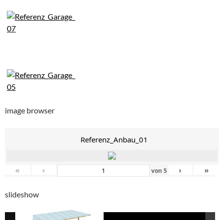
image browser
Referenz_Anbau_01
«
‹
›
»
von
5
slideshow