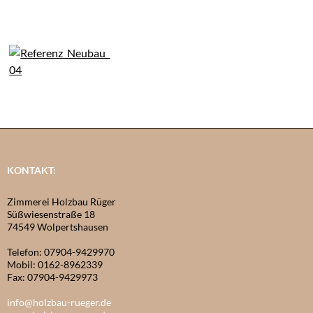
KONTAKT:
Zimmerei Holzbau Rüger
Süßwiesenstraße 18
74549 Wolpertshausen
Telefon: 07904-9429970
Mobil: 0162-8962339
Fax: 07904-9429973
info@holzbau-rueger.de