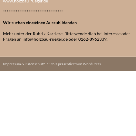
www.holzbau-rueger.de
*********************************
Wir suchen eine/einen Auszubildenden
Mehr unter der Rubrik Karriere. Bitte wende dich bei Interesse oder
Fragen an info@holzbau-rueger.de oder 0162-8962339.
Impressum & Datenschutz
Stolz präsentiert von WordPress