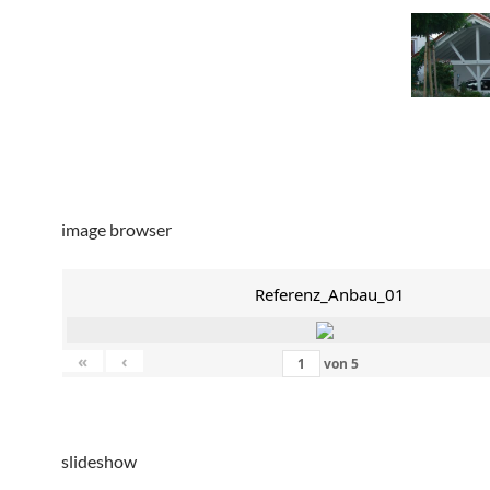
image browser
Referenz_Anbau_01
«
‹
von
5
slideshow