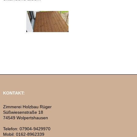
KONTAKT:
Zimmerei Holzbau Rüger
Süßwiesenstraße 18
74549 Wolpertshausen
Telefon: 07904-9429970
Mobil: 0162-8962339