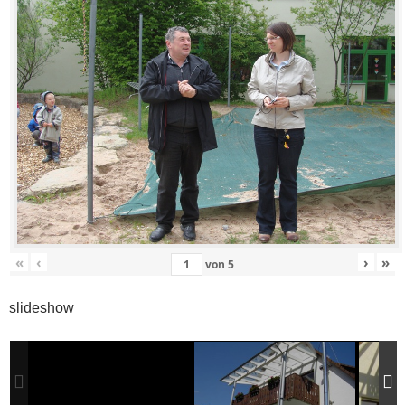
«
‹
›
»
von
5
slideshow