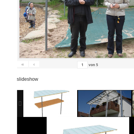
«
‹
von
5
slideshow