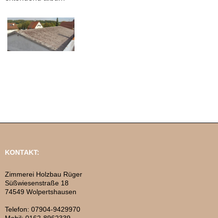
KONTAKT:
Zimmerei Holzbau Rüger
Süßwiesenstraße 18
74549 Wolpertshausen
Telefon: 07904-9429970