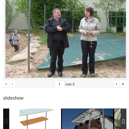
«
‹
›
»
von
5
slideshow