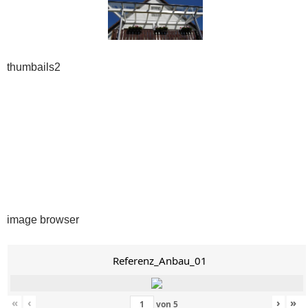
thumbails2
image browser
Referenz_Anbau_01
«
‹
›
»
von
5