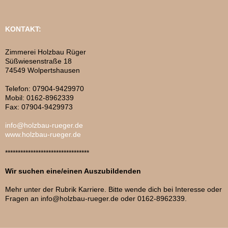
KONTAKT:
Zimmerei Holzbau Rüger
Süßwiesenstraße 18
74549 Wolpertshausen
Telefon: 07904-9429970
Mobil: 0162-8962339
Fax: 07904-9429973
info@holzbau-rueger.de
www.holzbau-rueger.de
*********************************
Wir suchen eine/einen Auszubildenden
Mehr unter der Rubrik Karriere. Bitte wende dich bei Interesse oder
Fragen an info@holzbau-rueger.de oder 0162-8962339.